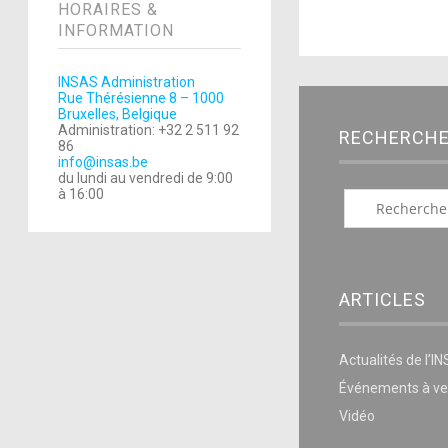
HORAIRES &
INFORMATION
INSAS Administration
Rue Thérésienne 8 – 1000
Bruxelles, Belgique
Administration: +32 2 511 92
RECHERCH
86
info@insas.be
du lundi au vendredi de 9:00
à 16:00
ARTICLES
Actualités de l’I
Événements à ve
Vidéo