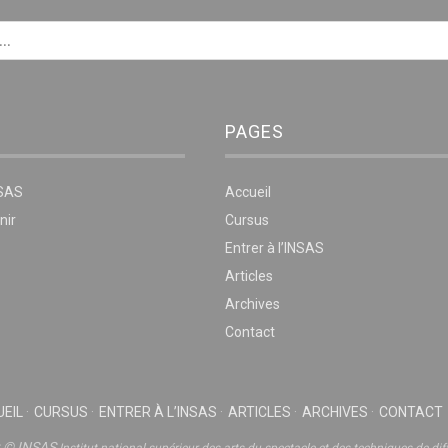
PAGES
NSAS
Accueil
nir
Cursus
Entrer à l’INSAS
Articles
Archives
Contact
EIL
CURSUS
ENTRER À L’INSAS
ARTICLES
ARCHIVES
CONTACT
t © INSAS
Institut national supérieur des arts du spectacle et des techniques de dif