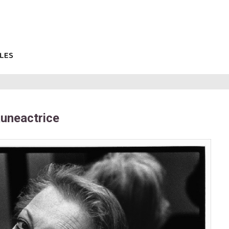
̀uneactrice