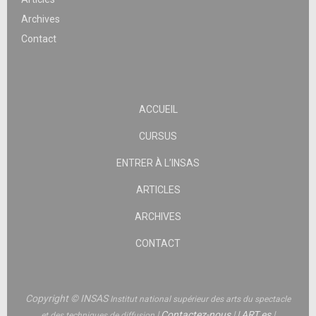
Archives
Contact
ACCUEIL
CURSUS
ENTRER À L’INSAS
ARTICLES
ARCHIVES
CONTACT
Copyright © INSAS
Institut national supérieur des arts du spectacle
|
Contactez-nous
|
|
ART.es
|
et des techniques de diffusion