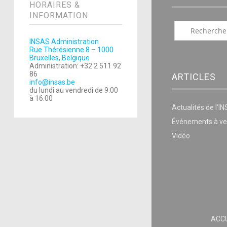
HORAIRES &
INFORMATION
INSAS Administration
Rue Thérésienne 8 – 1000
Bruxelles, Belgique
Administration: +32 2 511 92
86
ARTICLES
info@insas.be
du lundi au vendredi de 9:00
à 16:00
Actualités de l’I
Événements à ve
Vidéo
ACCU