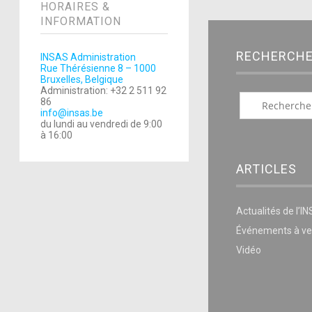
HORAIRES &
INFORMATION
RECHERCH
INSAS Administration
Rue Thérésienne 8 – 1000
Bruxelles, Belgique
Administration: +32 2 511 92
86
info@insas.be
du lundi au vendredi de 9:00
à 16:00
ARTICLES
Actualités de l’I
Événements à ve
Vidéo