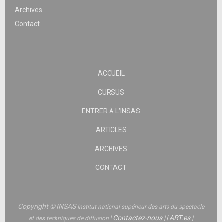
Archives
Contact
ACCUEIL
CURSUS
ENTRER À L’INSAS
ARTICLES
ARCHIVES
CONTACT
Copyright © INSAS
Institut national supérieur des arts du spectacle
|
Contactez-nous
|
|
ART.es
|
et des techniques de diffusion