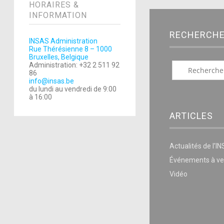
HORAIRES &
INFORMATION
RECHERCH
INSAS Administration
Rue Thérésienne 8 – 1000
Bruxelles, Belgique
Administration: +32 2 511 92
86
info@insas.be
du lundi au vendredi de 9:00
à 16:00
ARTICLES
Actualités de l’I
Événements à ve
Vidéo