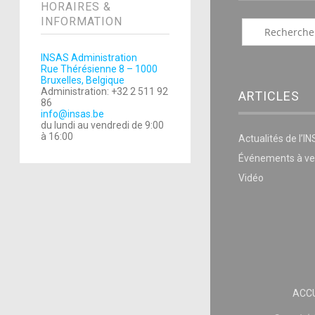
HORAIRES &
INFORMATION
INSAS Administration
Rue Thérésienne 8 – 1000
Bruxelles, Belgique
Administration: +32 2 511 92
ARTICLES
86
info@insas.be
du lundi au vendredi de 9:00
à 16:00
Actualités de l’I
Événements à ve
Vidéo
ACCU