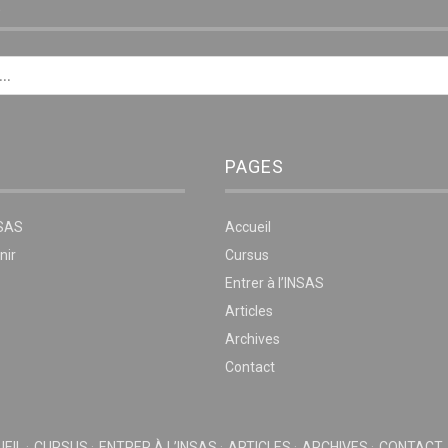
E
PAGES
NSAS
Accueil
nir
Cursus
Entrer à l’INSAS
Articles
Archives
Contact
EIL
CURSUS
ENTRER À L’INSAS
ARTICLES
ARCHIVES
CONTACT