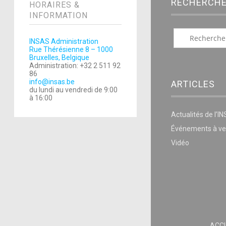
RECHERCH
HORAIRES &
INFORMATION
INSAS Administration
Rue Thérésienne 8 – 1000
Bruxelles, Belgique
Administration: +32 2 511 92
86
info@insas.be
ARTICLES
du lundi au vendredi de 9:00
à 16:00
Actualités de l’I
Événements à ve
Vidéo
ACCU