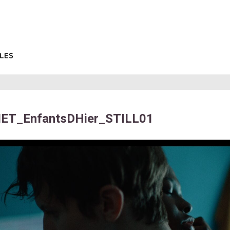
IET_EnfantsDHier_STILL01