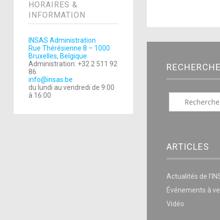
HORAIRES &
INFORMATION
INSAS Administration
Rue Thérésienne 8 – 1000
Bruxelles, Belgique
Administration: +32 2 511 92
RECHERCH
86
info@insas.be
du lundi au vendredi de 9:00
à 16:00
ARTICLES
Actualités de l’I
Événements à ve
Vidéo