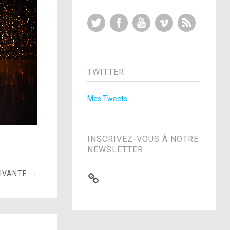
Twitter
Facebook
YouTube
Vimeo
RSS Feed
TWITTER
Mes Tweets
INSCRIVEZ-VOUS À NOTRE
NEWSLETTER
UIVANTE →