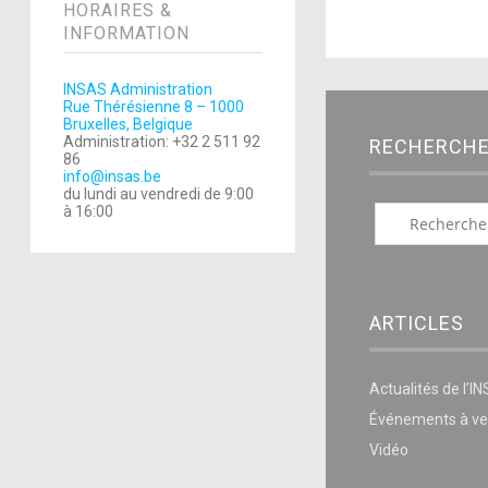
HORAIRES &
INFORMATION
INSAS Administration
Rue Thérésienne 8 – 1000
Bruxelles, Belgique
Administration: +32 2 511 92
RECHERCH
86
info@insas.be
du lundi au vendredi de 9:00
à 16:00
ARTICLES
Actualités de l’I
Événements à ve
Vidéo