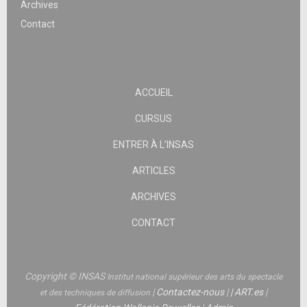
Archives
Contact
ACCUEIL
CURSUS
ENTRER À L’INSAS
ARTICLES
ARCHIVES
CONTACT
Copyright © INSAS
Institut national supérieur des arts du spectacle
|
Contactez-nous
|
|
ART.es
|
et des techniques de diffusion