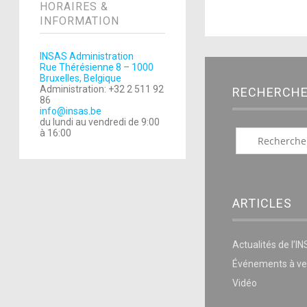
HORAIRES &
INFORMATION
INSAS Administration
Rue Thérésienne 8 – 1000
Bruxelles, Belgique
Administration: +32 2 511 92
RECHERCH
86
info@insas.be
du lundi au vendredi de 9:00
à 16:00
ARTICLES
Actualités de l’I
Événements à ve
Vidéo