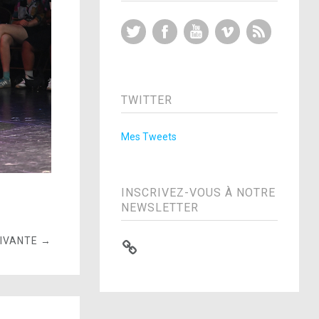
Twitter
Facebook
YouTube
Vimeo
RSS Feed
TWITTER
Mes Tweets
INSCRIVEZ-VOUS À NOTRE
NEWSLETTER
UIVANTE →