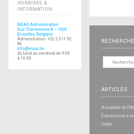
HORAIRES &
INFORMATION
INSAS Administration
Rue Thérésienne 8 – 1000
Bruxelles, Belgique
Administration: +32 2 511 92
RECHERCH
86
info@insas.be
du lundi au vendredi de 9:00
à 16:00
ARTICLES
Actualités de l’I
Événements à ve
Vidéo