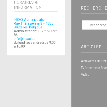
HORAIRES &
INFORMATION
RECHERCH
INSAS Administration
Rue Thérésienne 8 – 1000
Bruxelles, Belgique
Administration: +32 2 511 92
86
info@insas.be
du lundi au vendredi de 9:00
ARTICLES
à 16:00
Actualités de l’I
Événements à ve
Vidéo