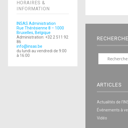
HORAIRES &
INFORMATION
INSAS Administration
Rue Thérésienne 8 – 1000
Bruxelles, Belgique
Administration: +32 2 511 92
RECHERCH
86
info@insas.be
du lundi au vendredi de 9:00
à 16:00
ARTICLES
Actualités de l’I
Événements à ve
Vidéo