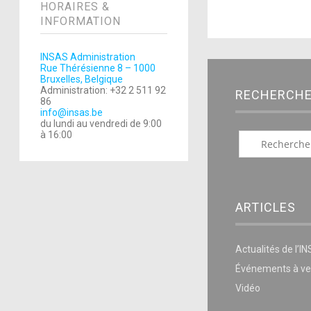
HORAIRES &
INFORMATION
INSAS Administration
Rue Thérésienne 8 – 1000
Bruxelles, Belgique
Administration: +32 2 511 92
RECHERCH
86
info@insas.be
du lundi au vendredi de 9:00
à 16:00
ARTICLES
Actualités de l’I
Événements à ve
Vidéo