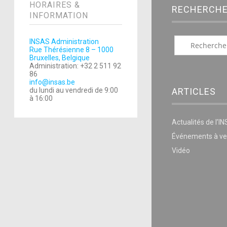
HORAIRES &
RECHERCH
INFORMATION
INSAS Administration
Rue Thérésienne 8 – 1000
Bruxelles, Belgique
Administration: +32 2 511 92
86
info@insas.be
ARTICLES
du lundi au vendredi de 9:00
à 16:00
Actualités de l’I
Événements à ve
Vidéo