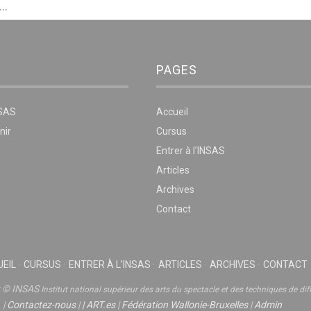
PAGES
NSAS
Accueil
nir
Cursus
Entrer à l’INSAS
Articles
Archives
Contact
EIL
CURSUS
ENTRER À L’INSAS
ARTICLES
ARCHIVES
CONTACT
t © INSAS
Institut national supérieur des arts du spectacle et des techniques de dif
|
Contactez-nous
|
|
ART.es
|
Fédération Wallonie-Bruxelles
|
Admin