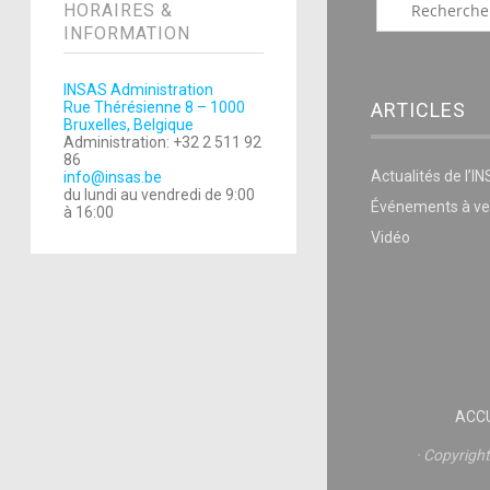
HORAIRES &
INFORMATION
INSAS Administration
Rue Thérésienne 8 – 1000
ARTICLES
Bruxelles, Belgique
Administration: +32 2 511 92
86
Actualités de l’I
info@insas.be
du lundi au vendredi de 9:00
Événements à ve
à 16:00
Vidéo
ACCU
Copyrigh