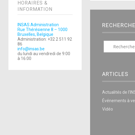
HORAIRES &
INFORMATION
RECHERCH
INSAS Administration
Rue Thérésienne 8 – 1000
Bruxelles, Belgique
Administration: +32 2 511 92
86
info@insas.be
du lundi au vendredi de 9:00
à 16:00
ARTICLES
Actualités de l’I
Événements à ve
Vidéo