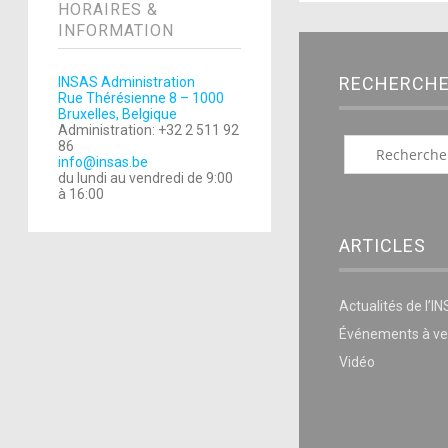
HORAIRES &
INFORMATION
RECHERCH
INSAS Administration
Rue Thérésienne 8 – 1000
Bruxelles, Belgique
Administration: +32 2 511 92
86
info@insas.be
du lundi au vendredi de 9:00
à 16:00
ARTICLES
Actualités de l’I
Événements à ve
Vidéo