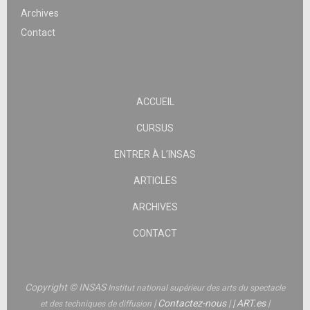
Archives
Contact
ACCUEIL
CURSUS
ENTRER À L’INSAS
ARTICLES
ARCHIVES
CONTACT
Copyright © INSAS
Institut national supérieur des arts du spectacle
|
Contactez-nous
|
|
ART.es
|
et des techniques de diffusion