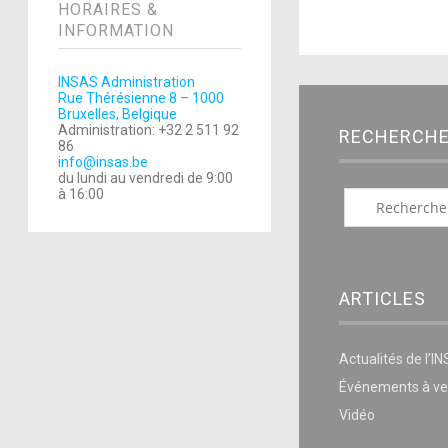
HORAIRES &
INFORMATION
INSAS Administration
Rue Thérésienne 8 – 1000
Bruxelles, Belgique
Administration: +32 2 511 92
RECHERCH
86
info@insas.be
du lundi au vendredi de 9:00
à 16:00
ARTICLES
Actualités de l’I
Événements à ve
Vidéo