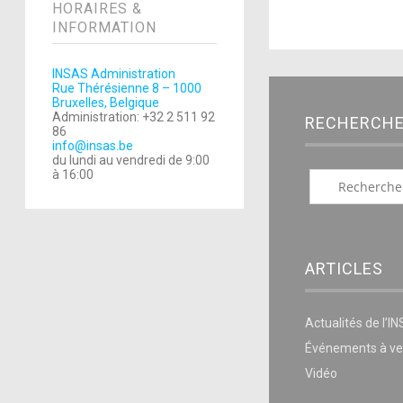
HORAIRES &
INFORMATION
INSAS Administration
Rue Thérésienne 8 – 1000
Bruxelles, Belgique
Administration: +32 2 511 92
RECHERCH
86
info@insas.be
du lundi au vendredi de 9:00
à 16:00
ARTICLES
Actualités de l’I
Événements à ve
Vidéo