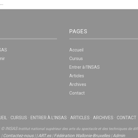
PAGES
NSAS
Accueil
nir
Cursus
Entrer à l’INSAS
Articles
Archives
Contact
EIL
CURSUS
ENTRER À L’INSAS
ARTICLES
ARCHIVES
CONTACT
t © INSAS
Institut national supérieur des arts du spectacle et des techniques de dif
|
Contactez-nous
|
|
ART.es
|
Fédération Wallonie-Bruxelles
|
Admin