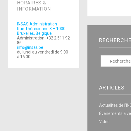
HORAIRES &
INFORMATION
INSAS Administration
Rue Thérésienne 8 – 1000
Bruxelles, Belgique
Administration: +32 2 511 92
RECHERCH
86
info@insas.be
du lundi au vendredi de 9:00
à 16:00
ARTICLES
Actualités de l’I
Événements à ve
Vidéo