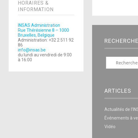
HORAIRES &
INFORMATION
INSAS Administration
Rue Thérésienne 8 – 1000
Bruxelles, Belgique
Administration: +32 2 511 92
RECHERCH
86
info@insas.be
du lundi au vendredi de 9:00
à 16:00
ARTICLES
Actualités de l’I
Événements à ve
Vidéo