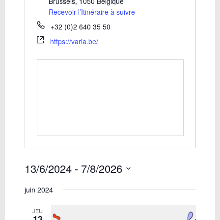
Brussels
,
1050
Belgique
Recevoir l’Itinéraire à suivre
+32 (0)2 640 35 50
https://varia.be/
13/6/2024
 - 
7/8/2026
Sélectionnez
juin 2024
une
date.
JEU
13