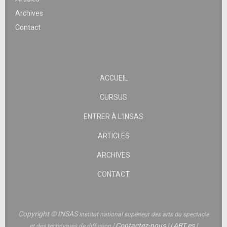
Archives
Contact
ACCUEIL
CURSUS
ENTRER À L’INSAS
ARTICLES
ARCHIVES
CONTACT
Copyright © INSAS
Institut national supérieur des arts du spectacle
|
Contactez-nous
|
|
ART.es
|
et des techniques de diffusion