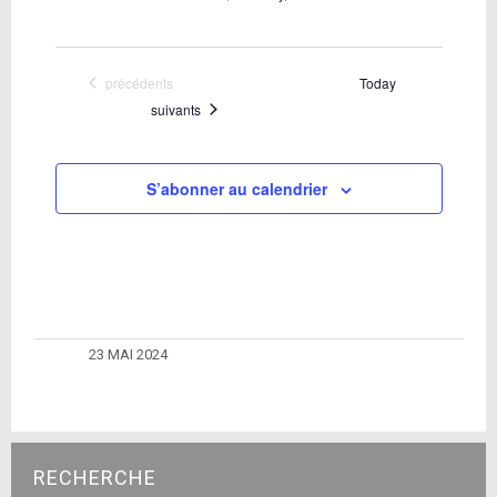
Évènements
précédents
Today
Évènements
suivants
S’abonner au calendrier
23 MAI 2024
RECHERCHE