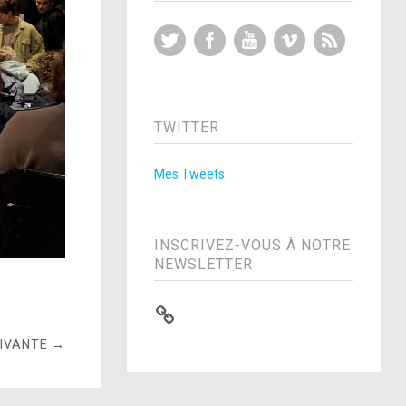
Twitter
Facebook
YouTube
Vimeo
RSS Feed
TWITTER
Mes Tweets
INSCRIVEZ-VOUS À NOTRE
NEWSLETTER
UIVANTE →