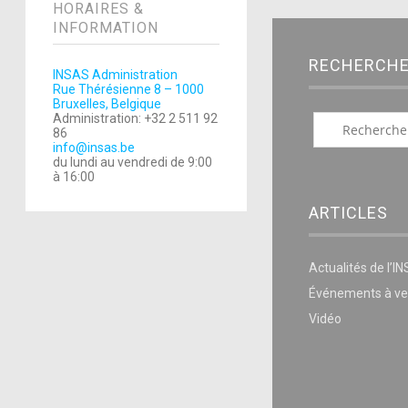
HORAIRES &
INFORMATION
RECHERCH
INSAS Administration
Rue Thérésienne 8 – 1000
Bruxelles, Belgique
Administration: +32 2 511 92
86
info@insas.be
du lundi au vendredi de 9:00
à 16:00
ARTICLES
Actualités de l’I
Événements à ve
Vidéo