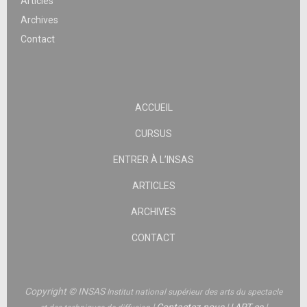
Articles
Archives
Contact
ACCUEIL
CURSUS
ENTRER À L’INSAS
ARTICLES
ARCHIVES
CONTACT
Copyright © INSAS
Institut national supérieur des arts du spectacle
|
Contactez-nous
|
|
ART.es
|