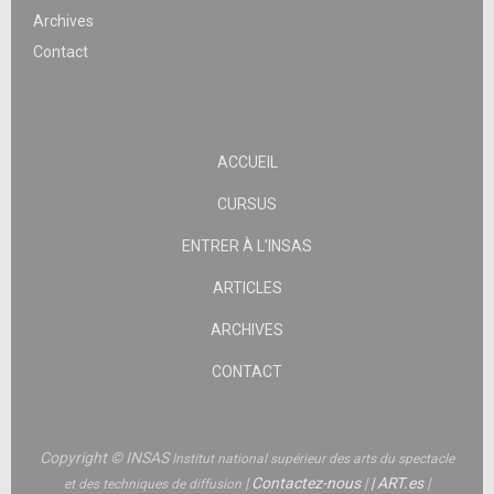
Archives
Contact
ACCUEIL
CURSUS
ENTRER À L’INSAS
ARTICLES
ARCHIVES
CONTACT
Copyright © INSAS
Institut national supérieur des arts du spectacle
|
Contactez-nous
|
|
ART.es
|
et des techniques de diffusion