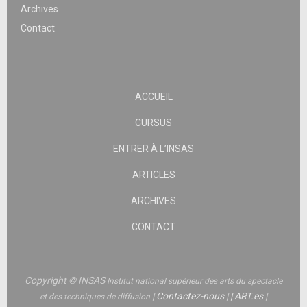
Archives
Contact
ACCUEIL
CURSUS
ENTRER À L’INSAS
ARTICLES
ARCHIVES
CONTACT
Copyright © INSAS
Institut national supérieur des arts du spectacle
|
Contactez-nous
|
|
ART.es
|
et des techniques de diffusion