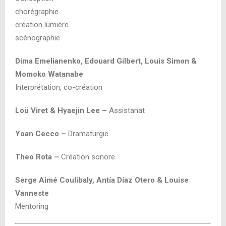
chorégraphie
création lumière
scénographie
Dima Emelianenko,
Edouard Gilbert,
Louis Simon &
Momoko Watanabe
Interprétation, co-création
Loü Viret &
Hyaejin Lee –
Assistanat
Yoan Cecco –
Dramaturgie
Theo Rota –
Création sonore
Serge Aimé Coulibaly,
Antía Díaz Otero &
Louise
Vanneste
Mentoring