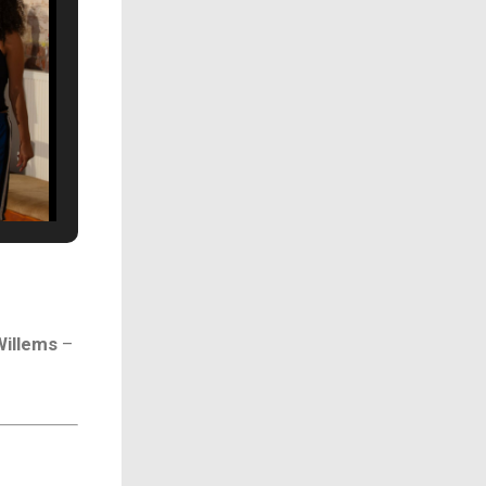
Willems
–