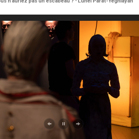
us n’auriez pas un escabeau ? ⋅ Lunel Parat-Yeghiayan