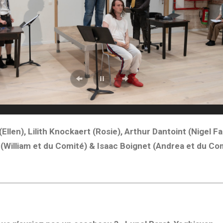
(Ellen),
Lilith Knockaert
(Rosie),
Arthur Dantoint
(Nigel Fa
i
(William et du Comité) &
Isaac Boignet
(Andrea et du Com