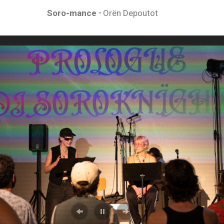
Soro-mance ⋅
Orën Depoutot