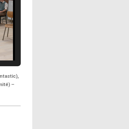
ntastic),
ité) –