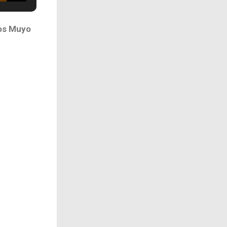
cos Muyo
&