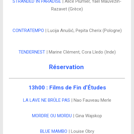
STRANDED IN PARADISE
| Alice Plumier, Yaël Mauvezin-
Razavet (Grèce)
CONTRATEMPO
| Lucija Anušić, Pepita Cherix (Pologne)
TENDERNEST
| Marine Clément, Cora Lledo (Inde)
Réservation
13h00 : Films de Fin d’Études
LA LAVE NE BRÛLE PAS
| Nao Fauveau Merle
MORDRE OU MORDU
| Gina Wajskop
BLUE MAMBO
| Louise Obry