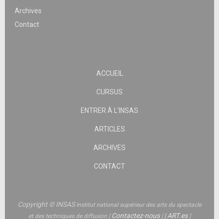
Archives
Contact
ACCUEIL
CURSUS
ENTRER À L’INSAS
ARTICLES
ARCHIVES
CONTACT
Copyright © INSAS
Institut national supérieur des arts du spectacle
|
Contactez-nous
|
|
ART.es
|
et des techniques de diffusion