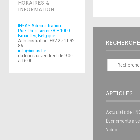
HORAIRES &
INFORMATION
INSAS Administration
Rue Thérésienne 8 – 1000
Bruxelles, Belgique
Administration: +32 2 511 92
RECHERCH
86
info@insas.be
du lundi au vendredi de 9:00
à 16:00
ARTICLES
Actualités de l’I
Événements à ve
Vidéo