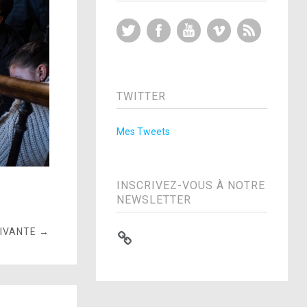
Twitter
Facebook
YouTube
Vimeo
RSS Feed
TWITTER
Mes Tweets
INSCRIVEZ-VOUS À NOTRE
NEWSLETTER
UIVANTE →