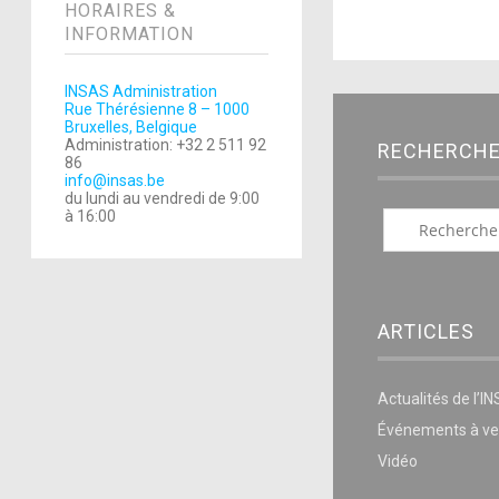
HORAIRES &
INFORMATION
INSAS Administration
Rue Thérésienne 8 – 1000
Bruxelles, Belgique
Administration: +32 2 511 92
RECHERCH
86
info@insas.be
du lundi au vendredi de 9:00
à 16:00
ARTICLES
Actualités de l’I
Événements à ve
Vidéo