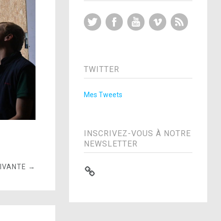
Twitter
Facebook
YouTube
Vimeo
RSS Feed
TWITTER
Mes Tweets
INSCRIVEZ-VOUS À NOTRE
NEWSLETTER
UIVANTE →