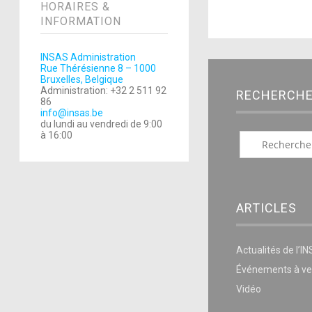
HORAIRES &
INFORMATION
INSAS Administration
Rue Thérésienne 8 – 1000
Bruxelles, Belgique
Administration: +32 2 511 92
RECHERCH
86
info@insas.be
du lundi au vendredi de 9:00
à 16:00
ARTICLES
Actualités de l’I
Événements à ve
Vidéo