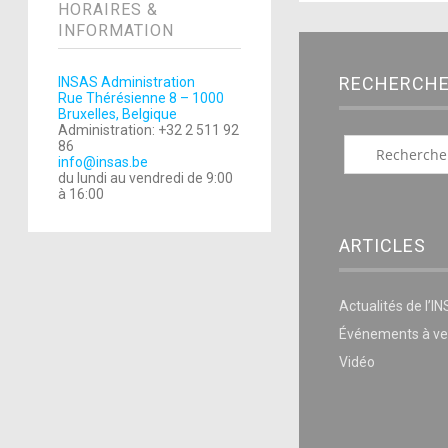
HORAIRES &
INFORMATION
RECHERCH
INSAS Administration
Rue Thérésienne 8 – 1000
Bruxelles, Belgique
Administration: +32 2 511 92
86
info@insas.be
du lundi au vendredi de 9:00
à 16:00
ARTICLES
Actualités de l’I
Événements à ve
Vidéo