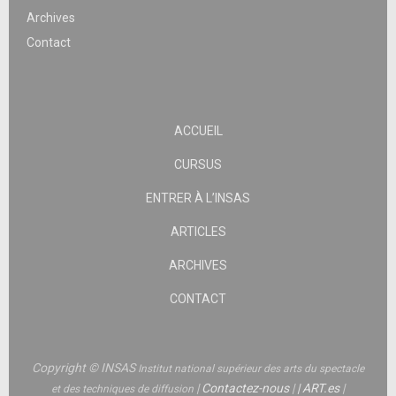
Archives
Contact
ACCUEIL
CURSUS
ENTRER À L’INSAS
ARTICLES
ARCHIVES
CONTACT
Copyright © INSAS
Institut national supérieur des arts du spectacle
|
Contactez-nous
|
|
ART.es
|
et des techniques de diffusion