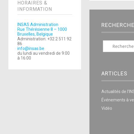
HORAIRES &
INFORMATION
RECHERCH
INSAS Administration
Rue Thérésienne 8 – 1000
Bruxelles, Belgique
Administration: +32 2 511 92
86
info@insas.be
du lundi au vendredi de 9:00
à 16:00
ARTICLES
Actualités de l’I
Événements à ve
Vidéo