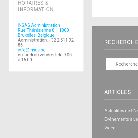
HORAIRES &
INFORMATION
INSAS Administration
Rue Thérésienne 8 – 1000
Bruxelles, Belgique
Administration: +32 2 511 92
RECHERCH
86
info@insas.be
du lundi au vendredi de 9:00
à 16:00
ARTICLES
Actualités de l’I
Événements à ve
Vidéo