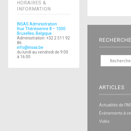
HORAIRES &
INFORMATION
INSAS Administration
Rue Thérésienne 8 – 1000
Bruxelles, Belgique
Administration: +32 2 511 92
RECHERCH
86
info@insas.be
du lundi au vendredi de 9:00
à 16:00
ARTICLES
Actualités de l’I
Événements à ve
Vidéo