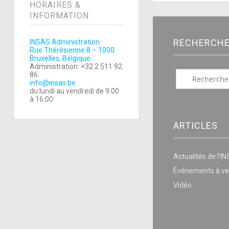
HORAIRES &
INFORMATION
RECHERCH
INSAS Administration
Rue Thérésienne 8 – 1000
Bruxelles, Belgique
Administration: +32 2 511 92
86
info@insas.be
du lundi au vendredi de 9:00
à 16:00
ARTICLES
Actualités de l’I
Événements à ve
Vidéo