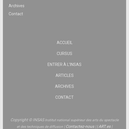
Archives
Contact
ACCUEIL
CURSUS
ENTRER À L’INSAS
ARTICLES
ARCHIVES
CONTACT
Copyright © INSAS
Institut national supérieur des arts du spectacle
|
Contactez-nous
|
|
ART.es
|
et des techniques de diffusion