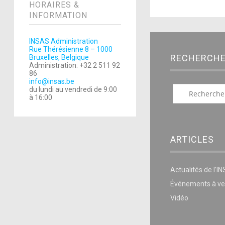
HORAIRES &
INFORMATION
INSAS Administration
Rue Thérésienne 8 – 1000
RECHERCH
Bruxelles, Belgique
Administration: +32 2 511 92
86
info@insas.be
du lundi au vendredi de 9:00
à 16:00
ARTICLES
Actualités de l’I
Événements à ve
Vidéo