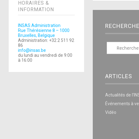
HORAIRES &
INFORMATION
RECHERCH
INSAS Administration
Rue Thérésienne 8 – 1000
Bruxelles, Belgique
Administration: +32 2 511 92
86
info@insas.be
du lundi au vendredi de 9:00
à 16:00
ARTICLES
Actualités de l’I
Événements à ve
Vidéo