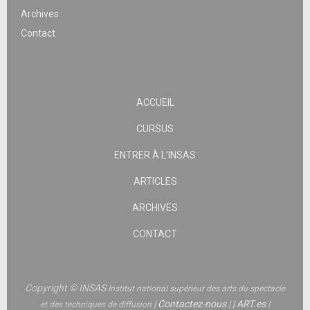
Archives
Contact
ACCUEIL
CURSUS
ENTRER À L’INSAS
ARTICLES
ARCHIVES
CONTACT
Copyright © INSAS
Institut national supérieur des arts du spectacle
|
Contactez-nous
|
|
ART.es
|
et des techniques de diffusion